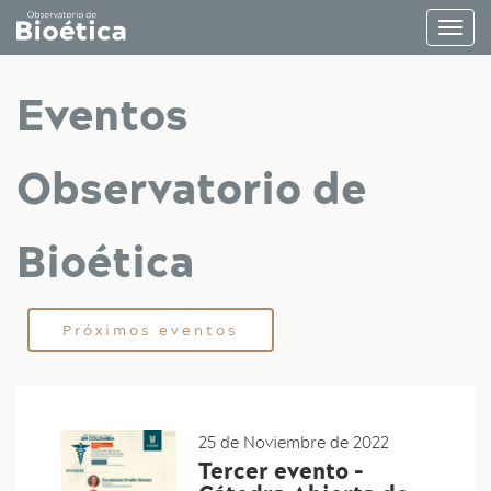
Pasar
Togg
al
navig
contenido
principal
Eventos
Observatorio de
Bioética
Próximos eventos
25 de Noviembre de 2022
Tercer evento -