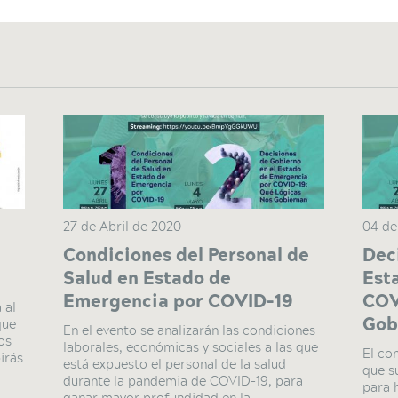
27 de Abril de 2020
04 de
Condiciones del Personal de
Dec
Salud en Estado de
Est
Emergencia por COVID-19
COV
 al
Gob
que
En el evento se analizarán las condiciones
os
laborales, económicas y sociales a las que
El co
irás
está expuesto el personal de la salud
que s
durante la pandemia de COVID-19, para
para 
ganar mayor profundidad en la