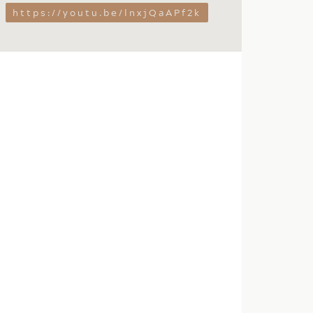
https://youtu.be/lnxjQaAPf2k