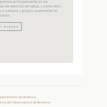
aremos principalmente en las
as de atención en salud, y cómo esto
a a cuerpos y grupos usualmente no
lizaros.
al evento
partamento de Bioética
erca del Observatorio de Bioética