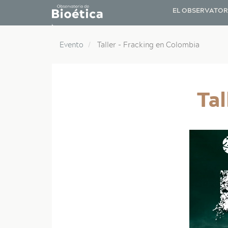
Main
Pasar
EL OBSERVATO
al
navigati
contenido
principal
Evento
Taller - Fracking en Colombia
Tal